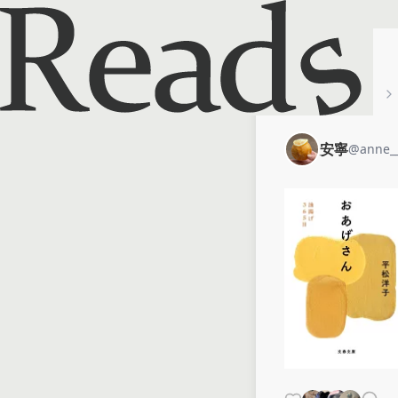
ホーム
安寧
安寧
@
anne__