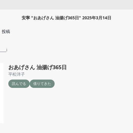
安寧
"
おあげさん 油揚げ365日
"
2025年3月14日
投稿
___i
おあげさん 油揚げ365日
平松洋子
読んでる
借りてきた