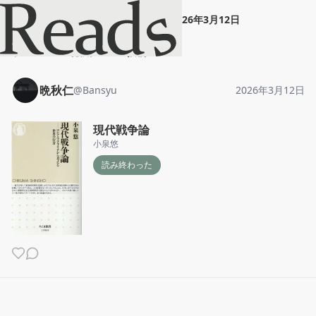
晩秋仁
"
現代戦争論
"
2026年3月12日
ホーム
晩秋仁
投稿
晩秋仁
@
Bansyu
2026年3月12日
現代戦争論
小泉悠
読み終わった