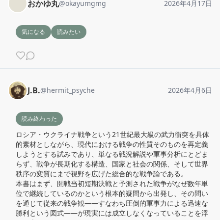
おかゆ丸
@
okayumgmg
2026年4月17日
気になる
読みたい
J.B.
@
hermit_psyche
2026年4月6日
読み終わった
ロシア・ウクライナ戦争という21世紀最大級の武力衝突を具体
的素材としながら、現代における戦争の性質そのものを再定義
しようとする試みであり、単なる戦況解説や軍事分析にとどま
らず、戦争が長期化する構造、国家と社会の関係、そして世界
秩序の変質にまで視野を広げた総合的な戦争論である。

本書はまず、開戦当初短期決戦と予測された戦争がなぜ数年単
位で継続しているのかという根本的疑問から出発し、その問い
を通じて従来の戦争観――すなわち圧倒的軍事力による迅速な
勝利という図式――が現実には成立しなくなっていることを浮