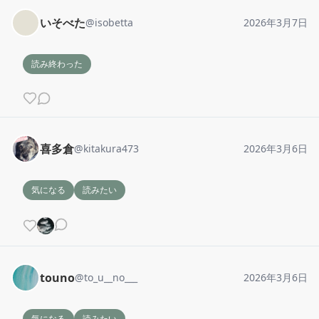
いそべた
@
isobetta
2026年3月7日
読み終わった
喜多倉
@
kitakura473
2026年3月6日
気になる
読みたい
touno
@
to_u__no___
2026年3月6日
気になる
読みたい