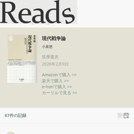
現代戦争論
ホーム
現代戦争論
現代戦争論
小泉悠
筑摩書房
2026年2月9日
Amazonで購入 >>
楽天で購入 >>
e-honで購入 >>
カーリルで見る >>
67
件の記録