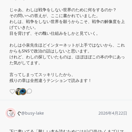
じゃあ、わしは戦争をしない世界のために何をするのか？

その問いへの答えが、ここに書かれていました。

わしは、戦争をしない世界を願うからこそ、戦争の解像度を上
げていきたい。

目を背けず、その醜い仕組みをしかと見ていく。

わしは小泉先生ほどインターネットが上手ではないから、これ
からもSNSで政治の話はしないと思います。

けれど、わしの探していたものは、ほぼほぼこの本の中にあっ
た気がしてます。

言ってしまってスッキリしたから、

残りの章は全然違うテンションで読みます！
ぐ
@
busy-lake
2026年4月22日
下に書いてる「難しい本を読むためには/山口尚/ちくまプリマ