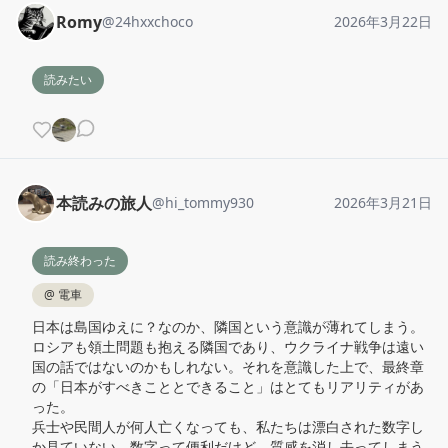
Romy
@
24hxxchoco
2026年3月22日
読みたい
本読みの旅人
@
hi_tommy930
2026年3月21日
読み終わった
@
電車
日本は島国ゆえに？なのか、隣国という意識が薄れてしまう。
ロシアも領土問題も抱える隣国であり、ウクライナ戦争は遠い
国の話ではないのかもしれない。それを意識した上で、最終章
の「日本がすべきこととできること」はとてもリアリティがあ
った。

兵士や民間人が何人亡くなっても、私たちは漂白された数字し
か見ていない。数字って便利だけど、質感を消し去ってしまう