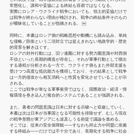
常態化し、講和や妥協による終結も容易ではなくなる。

実際にロシア・ウクライナ戦争においても、領土的妥協だけで
は戦争が終わらない理由が検討され、戦争の終結条件そのもの
が曖昧化していることが指摘される。 ￼

同時に、本書はロシア側の戦略思想や動機にも踏み込み、単純
な侵略／防衛という二項対立では捉えきれない地政学的・歴史
的背景を解きほぐす。

ロシアの対外行動には、旧ソ連圏に対する勢力圏意識や対西側
不信といった長期的構造が存在し、それが軍事行動として噴出
する過程が分析される一方で、ウクライナ側もまた外部支援を
受けつつ高度な抵抗能力を獲得しており、その結果として戦争
は一方的侵攻から相互消耗へと性質を変化させていることが示
される。

ここでは戦争が単なる軍事衝突ではなく、国際政治・経済・情
報環境を巻き込んだ複合的システムであることが強調される。

また、著者の問題意識は日本に対する示唆へと収斂していく。

本書は次は日本が当事国となる可能性を排除せず、むしろ現在
の戦争形態が東アジアにも波及しうる前提で議論を進める。

そこでは、従来の安全保障観――すなわち抑止力や同盟に依拠
する枠組み――だけでは不十分であり、長期化する戦争に社会