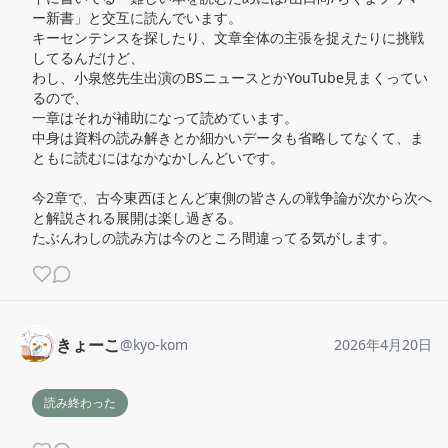
ー新書」と交互に読んでいます。

キーセンテンスを探したり、文章全体の主張を捉えたりに挑戦
してるんだけど、

わし、小泉悠先生出演のBSニュースとかYouTube見まくってい
るので、

一章はそれが補助になって読めています。

中身は資料の読み解きとか細かいデータも省略してなくて、ま
ともに読むにはなかなかしんどいです。

今2章で、古今東西ほとんど東側の皆さんの戦争論が次から次へ
と解説される展開は楽し過ぎる。

たぶんわしの読み方は今のところ間違ってる気がします。
きょーこ
@
kyo-kom
2026年4月20日
読み終わった