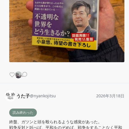
うた子
@
nyankojitsu
2026年3月18日
読み終わった
終盤、ガツンと頭を殴られるような感覚があった。

戦争反対と叫べば、平和をのぞめば、戦争をすることなく平和