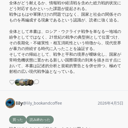
全体がどう耐えるか、情報戦や経済戦を含めた総力戦的状況に
どう対応するかといった課題が提起される。

戦争はもはや軍隊だけの問題ではなく、国家と社会の関係その
ものを再編成する現象であるという認識が、読者に強く迫る。

全体として本書は、ロシア・ウクライナ戦争を単なる一地域の
紛争としてではなく、21世紀の戦争の典型例として位置づけ、
その長期化・不確実性・相互消耗性という特徴から、現代世界
が暴力の持続する時代に入ったことを論証する。

そしてその帰結として、戦争と平和の境界が曖昧化し、国家が
常時危機状態に置かれる新しい国際環境の到来を描き出す点に
おいて、本書は記述的分析と規範的警告とを併せ持つ、極めて
射程の広い現代戦争論となっている。
lily
@
lily_bookandcoffee
2026年4月5日
買った
読み終わった