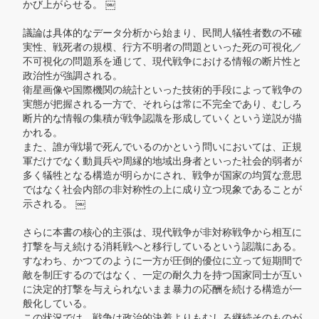
かび上がらせる。 ￼

議論は具体的なデータ分析から始まり、民間人犠牲者数の不確
実性、戦死者の規模、行方不明者の問題といった死の可視化／
不可視化の問題系を通じて、現代戦争における情報の断片性と
政治性が強調される。

衛星画像や国際機関の統計といった技術的手段によって戦争の
実態が把握される一方で、それらは常に不完全であり、むしろ
断片的な情報の集積が戦争認識を形成していくという逆説が描
かれる。

また、誰が戦場で死んでいるのかという問いにおいては、正規
軍だけでなく動員兵や周縁的地域出身者といった社会的弱者が
多く犠牲となる構造が明らかにされ、戦争が国家の均質な意思
ではなく社会内部の非対称性の上に成り立つ現象であることが
示される。 ￼

さらに本書の核心的主張は、現代戦争が非対称戦争から相互に
打撃を与え続ける消耗戦へと移行しているという認識にある。

すなわち、かつてのように一方が圧倒的優位に立って短期間で
敵を制圧するのではなく、一定の耐久力を持つ国家同士が互い
に決定的打撃を与えられないまま暴力の応酬を続ける構造が一
般化している。

この状況では、戦争は政治的決着よりもむしろ継続そのものが