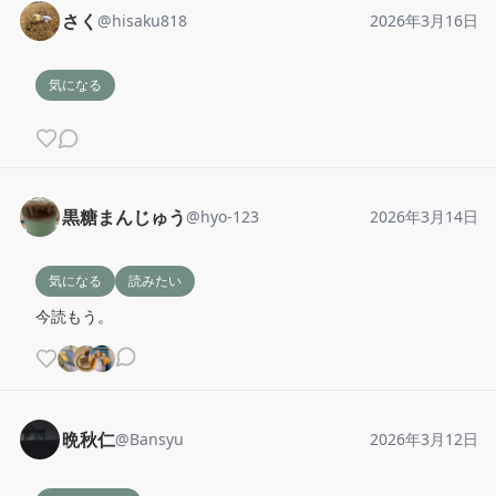
さく
@
hisaku818
2026年3月16日
気になる
黒糖まんじゅう
@
hyo-123
2026年3月14日
気になる
読みたい
今読もう。
晩秋仁
@
Bansyu
2026年3月12日