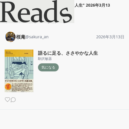
桜庵
"
語るに足る、ささやかな人生
"
2026年3月13
日
ホーム
桜庵
投稿
桜庵
@
sakura_an
2026年3月13日
語るに足る、ささやかな人生
駒沢敏器
気になる