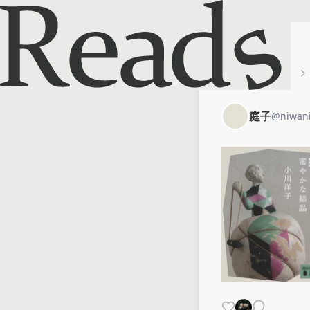
ホーム
庭子
庭子
@
niwan