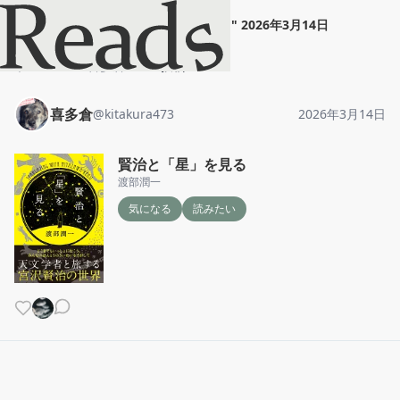
喜多倉
"
賢治と「星」を見る
"
2026年3月14日
ホーム
喜多倉
投稿
喜多倉
@
kitakura473
2026年3月14日
賢治と「星」を見る
渡部潤一
気になる
読みたい