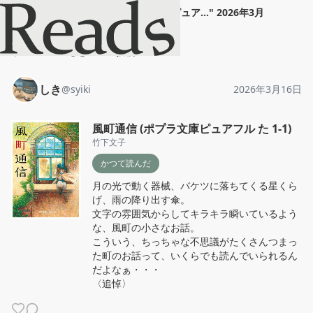
しき
"
風町通信 (ポプラ文庫ピュア...
"
2026年3月
16日
ホーム
しき
投稿
しき
@
syiki
2026年3月16日
風町通信 (ポプラ文庫ピュアフル た 1-1)
竹下文子
かつて読んだ
月の光で動く器械、バケツに落ちてくる星くら
げ、雨の降り出す傘。

文字の雰囲気からしてキラキラ瞬いているよう
な、風町の小さなお話。

こういう、ちっちゃな不思議がたくさんつまっ
た町のお話って、いくらでも読んでいられるん
だよなぁ・・・

〈追悼〉