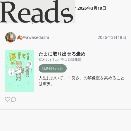
🍂
"
たまに取り出せる褒め
"
2026年3月18日
ホーム
🍂
投稿
🍂
@
awasedashi
2026年3月18日
たまに取り出せる褒め
室木おすし
,
オモコロ編集部
読み終わった
人生において、「良さ」の解像度を高めること
は重要。