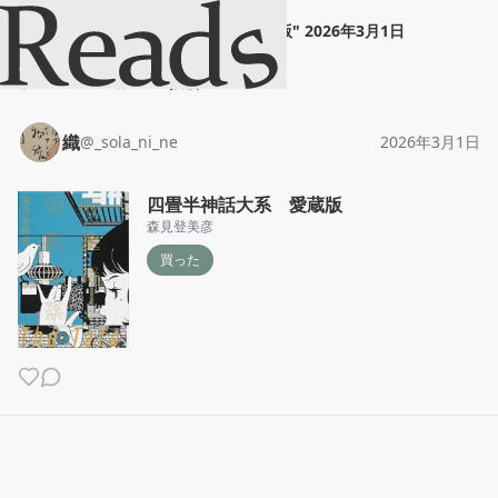
織
"
四畳半神話大系 愛蔵版
"
2026年3月1日
ホーム
織
投稿
織
@
_sola_ni_ne
2026年3月1日
四畳半神話大系 愛蔵版
森見登美彦
買った