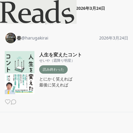
春
"
人生を変えたコント
"
2026年3月24日
ホーム
春
投稿
春
@
harugakirai
2026年3月24日
人生を変えたコント
せいや（霜降り明星）
読み終わった
とにかく笑えれば

最後に笑えれば