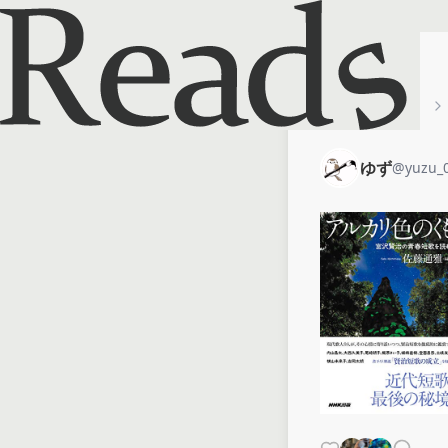
ホーム
ゆず
ゆず
@
yuzu_