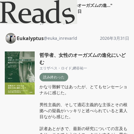
Eukalyptus
"
哲学者、女性のオーガズムの進...
"
2026年3月31日
ホーム
Eukalyptus
投稿
Eukalyptus
@
euka_inrevarld
2026年3月31日
哲学者、女性のオーガズムの進化にいど
む
エリザベス・ロイド
,
網谷祐一
読み終わった
かなり難解ではあったが、とてもセンセーショ
ナルに感じた。

男性主義的、そして適応主義的な主張とその根
拠への疑義がハッキリと述べられていると素人
目ながら感じた。

訳者あとがきで、最新の研究についての言及も