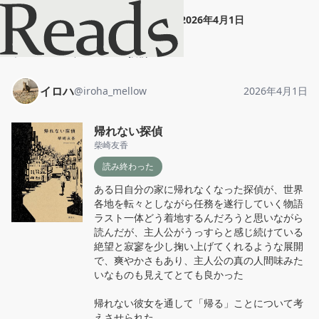
イロハ
"
帰れない探偵
"
2026年4月1日
ホーム
イロハ
投稿
イロハ
@
iroha_mellow
2026年4月1日
帰れない探偵
柴崎友香
読み終わった
ある日自分の家に帰れなくなった探偵が、世界
各地を転々としながら任務を遂行していく物語

ラスト一体どう着地するんだろうと思いながら
読んだが、主人公がうっすらと感じ続けている
絶望と寂寥を少し掬い上げてくれるような展開
で、爽やかさもあり、主人公の真の人間味みた
いなものも見えてとても良かった

帰れない彼女を通して「帰る」ことについて考
えさせられた