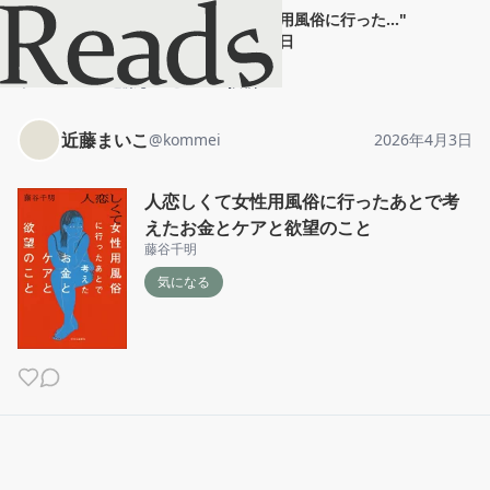
近藤まいこ
"
人恋しくて女性用風俗に行った...
"
2026年4月3日
ホーム
近藤まいこ
投稿
近藤まいこ
@
kommei
2026年4月3日
人恋しくて女性用風俗に行ったあとで考
えたお金とケアと欲望のこと
藤谷千明
気になる