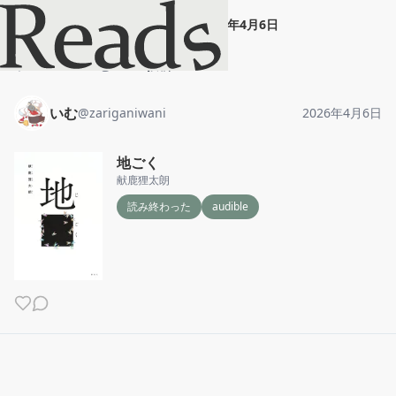
いむ
"
地ごく
"
2026年4月6日
ホーム
いむ
投稿
いむ
@
zariganiwani
2026年4月6日
地ごく
献鹿狸太朗
読み終わった
audible