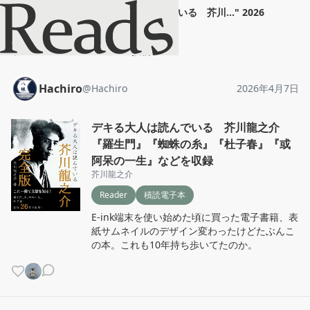
Hachiro
"
デキる大人は読んでいる 芥川...
"
2026
年4月7日
ホーム
Hachiro
投稿
Hachiro
@
Hachiro
2026年4月7日
デキる大人は読んでいる 芥川龍之介
『羅生門』『蜘蛛の糸』『杜子春』『或
阿呆の一生』などを収録
芥川龍之介
Reader
積読電子本
E-ink端末を使い始めた頃に買った電子書籍、表
紙サムネイルのデザイン変わったけどたぶんこ
の本。これも10年持ち歩いてたのか。