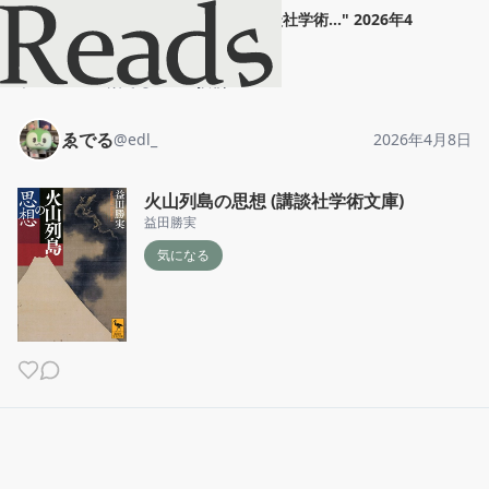
ゑでる
"
火山列島の思想 (講談社学術...
"
2026年4
月8日
ホーム
ゑでる
投稿
ゑでる
@
edl_
2026年4月8日
火山列島の思想 (講談社学術文庫)
益田勝実
気になる