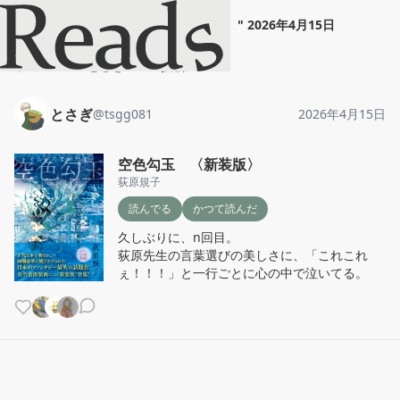
とさぎ
"
空色勾玉 〈新装版〉
"
2026年4月15日
ホーム
とさぎ
投稿
とさぎ
@
tsgg081
2026年4月15日
空色勾玉 〈新装版〉
荻原規子
読んでる
かつて読んだ
久しぶりに、n回目。

荻原先生の言葉選びの美しさに、「これこれ
ぇ！！！」と一行ごとに心の中で泣いてる。