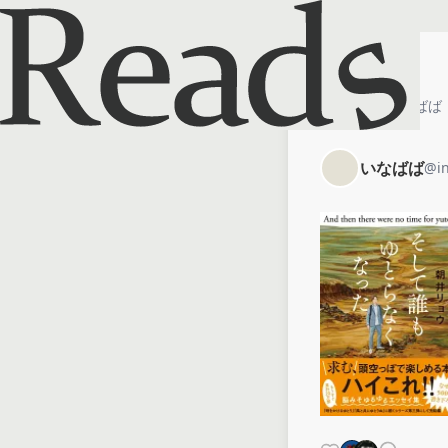
ホーム
いなばば
いなばば
@
i