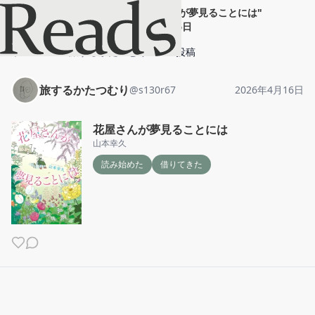
旅するかたつむり
"
花屋さんが夢見ることには
"
2026年4月16日
ホーム
旅するかたつむり
投稿
旅するかたつむり
@
s130r67
2026年4月16日
花屋さんが夢見ることには
山本幸久
読み始めた
借りてきた