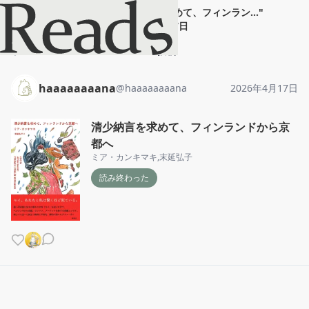
haaaaaaaana
"
清少納言を求めて、フィンラン...
"
2026年4月17日
ホーム
haaaaaaaana
投稿
haaaaaaaana
@
haaaaaaaana
2026年4月17日
清少納言を求めて、フィンランドから京
都へ
ミア・カンキマキ
,
末延弘子
読み終わった