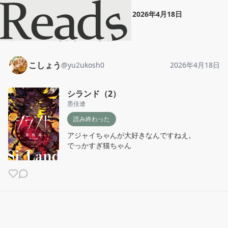
こしょう
"
シランド（2）
"
2026年4月18日
ホーム
こしょう
投稿
こしょう
@
yu2ukosh0
2026年4月18日
シランド（2）
墨佳遼
読み終わった
アジャイちゃんが大好きなんですねえ。

でっかすぎ猫ちゃん