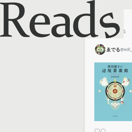
ホーム
ゑでる
ゑでる
@
edl_