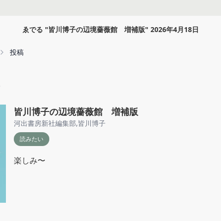
ゑでる
"
皆川博子の辺境薔薇館 増補版
"
2026年4月18日
投稿
皆川博子の辺境薔薇館 増補版
河出書房新社編集部
,
皆川博子
読みたい
楽しみ〜