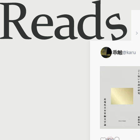
ホーム
乖離
乖離
@
karu