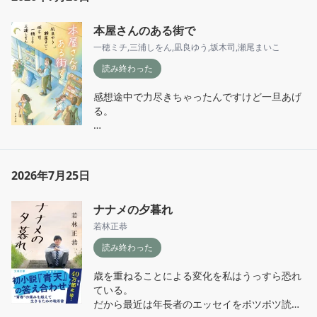
母と娘の不和が描かれた物語って申し訳ないよ
うな居た堪れないような微妙な気持ちになる。

本屋さんのある街で
村上春樹はプロットというか題材的にハマらな
一穂ミチ
,
三浦しをん
,
凪良ゆう
,
坂木司
,
瀬尾まいこ
いときがあるけど文体がかっこよくて好き。
読み終わった
感想途中で力尽きちゃったんですけど一旦あげ
る。

「続きは書店で」瀬尾まいこ

ショッピングモールの占い屋の私のもとに訪れ
た大学一年生の男の子。

2026年7月25日
スポーティなバイト先を悩んでいるらしい。

バイト先の候補は同じモール内の書店。

ナナメの夕暮れ
私はその書店がもうすぐ閉まることを知ってい
る。が、大学入学を機に「友だち百人作りた
若林正恭
い」と言う彼には閉店も新しいバイトに進むい
読み終わった
いきっかけだろうと「戸惑わずに進む」よう助
言する。

歳を重ねることによる変化を私はうっすら恐れ
書店で働きだした彼は、快活にお客さんに話し
ている。

かけ、持ち前の体力で活躍する。

だから最近は年長者のエッセイをポツポツ読ん
閉店間近のある日、彼から「閉店の祭を盛り上