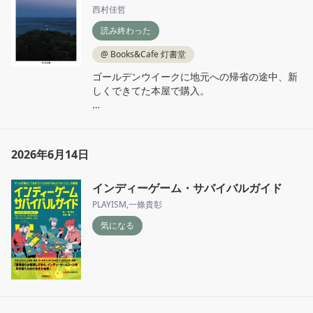
西村佳哲
読み終わった
@
Books&Cafe 灯書堂
ゴールデンウイークに地元への帰省の途中、新
しくできてた本屋で購入。

2011年、東京を離れ東北や九州で生きる人びと
を訪ねて回った記録。

時期的に震災の影響が色濃い。15年経っても土
2026年6月14日
地に根ざすということに大きな出来事を与えた
災禍だったと思う。

インディーゲーム・サバイバルガイド
当時は自分の意思で土地を移れるような年齢で
PLAYISM
,
一條貴彰
は無かったのに、気が付けば地元から遠く離れ
気になる
た都会に来てしまった。

地元に帰るというのは現実味が無いけど、ずっ
と都会に住むというのも違う気がする。

p.114

「なんだ、あるじゃない！」
