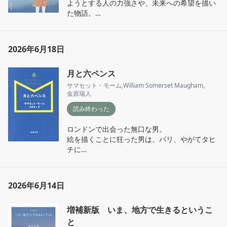
ようとする人の力強さや、未来への希望を描い
のかもしれないと思った。
た物語。

サッカーを辞めて中学受験をしたいと突然両親
に言い出した小6の俊介。戸惑いながら俊介を
応援し自分の人生や夢を見つめ直す母、葛藤す
2026年6月18日
る俊介自身、真摯に寄り添う塾講師と視点が入
れ替わりながら中学受験期の一年弱を追ってい
月と六ペンス
く。

サマセット・モーム
,
William Somerset Maugham
,
私は中学受験が縁遠い地域で育ったので、わざ
金原瑞人
わざ受験する意味ある？と俊介の学校の教師や
読み終わった
同級生のように想像力の足りない考え方をして
しまっていたかも。

ロンドンで出会った無口な男。

目標を定めて努力するという経験そのものに大
絵を描くことに狂った男は、パリ、やがてタヒ
きな意味があるのかもしれないと思えた。
チに

生まれついての道化師ことストルーヴェが滑稽
で哀れでとても愛おしい。

2026年6月14日
何年経っても色褪せない、人間が描かれた小説
増補新版 いま、地方で生きるというこ
だと思った。
と