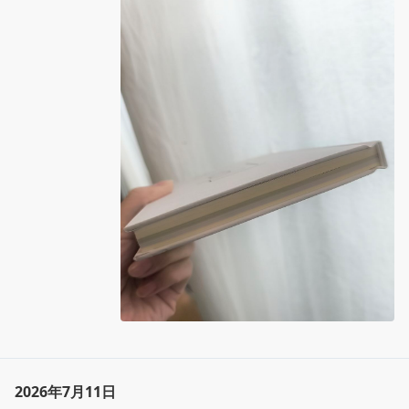
彼女の生を重ね合わせる。

た他のパフォーマンスと同様に、一歩引いた第
ど、個人的な実感として宇佐見りんはつくづく
言葉による復元、受肉の本。

三者的な視点から評価出来るようになること。

私の世代の作家だと思う。
白い姉に生命を与える土地は、雪のように白く
崩れ焼き払われた都市・ワルシャワ。

都市は「粘り強く自分を復元してきた（p.3
p.29

3）」。

　読書パフォーマンスのうまいへたは何で決ま
るのか。それは、そのパフォーマンスに寄せら
れる期待を基準にしないことには定まらない。
pp.45-46

では、基準となる期待とは何か。 実は、期待は
　しなないで しなないでおねがい。

一つではない。いろいろな期待がある。

（中略）

　その言葉がお守りとなり、彼女の体に宿り、
　読書パフォーマンスは根本的には自由だ。ど
そのおかげで私ではなく彼女がここへやってく
んな基準に基づいてもいい。けれど、一つの基
ることを考える。

準を選んだら、その基準に基づいてよしあしは
決められそうだ。

　ふしぎなほど近しく思える、自分の生にも死
にもよく似ているこの都市へ。

「読書パフォーマンス」という定義づけによっ
て、さまざまな芸術の鑑賞について論じてきた
美学の知の蓄積を読書に適用することが出来る
たくさんの白いものが、姉の再生のためのモチ
と言い換えても良い。

ーフとしてあらわれる。私が特に惹かれたのは
著者は美学者で、美学の方法を社会に開こうと
2026年7月11日
塩と骨。

している人だと思う。私も不真面目な学生時代