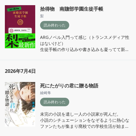
にちょっぴり美学を学んでいたので、こういう
拾得物 南贍部学園生徒手帳
白い塩の丘に足を踏み入れるインスタレーショ
応用が出来る人に憧れる。批評系のZINEとかま
ン。

梨
た作りたくなってきた（脱線）

読み終わった
そんなわけで著者はパフォーマンスを手がかり
p.86

に、小説、人文書、ハウツー本、雑誌、マン
ARGノベル入門って感じ（トランスメディア性
　あれをしたいなら、一つも傷のない足を持っ
ガ、楽譜、レシピ本、SNSでの本紹介、コーヒ
はないけど）

ていなくては。写真を眺めながら彼女はそう思
ーテーブルブック、積読、書店めぐり……とさ
生徒手帳の作り込みや書き込みも凝ってて新鮮
った。あそこに載せていいのはきれいに癒えた
まざまなジャンルの本と読書について論じてい
で面白かった。

足だけだ。あの山――どんなに白く輝いていて
く。

内容は軽めであんまり怖くもない。

も、影のところは寒々と冷えているあの山に。

読書を第三者的に論じるといっても、否応なく
この手の仕掛け優位のホラー作品でもっと物語
2026年7月4日
著者自身の価値観や読書体験に紐づく論考なの
性とか情緒的な部分高めるにはどうしたらいい
で、さらに私自身の読書体験とも照らして読ん
んだろう。
身体の中にある白い骨。

でいく。

死にたがりの君に贈る物語
小説、人文書、ハウツー本については概ね分か
綾崎隼
る〜って感じ。

p.119

コーヒーテーブルブック、楽譜については、そ
読み終わった
　疼痛があるので、彼女は全身のX線撮影をし
ういう考え方読み方するんだおもろって感じ。

た。海の底のような群青色をした写真の中に、
雑誌、SNSでの本紹介、については分かるよう
未完の小説を遺し一人の小説家が死んだ。

白くかすれた骸骨が一体、立っている。人の体
な分からないようなって感じ。

小説のシチュエーションをなぞるように熱心な
の中に、石の物性と似た硬いものが控えている
書店めぐりについては若干楽観的過ぎる気もし
ファンたちが集まり廃校での学校生活が始まっ
のが、驚くべきことに思えた。

つつそうであって欲しいって感じ。

た。
