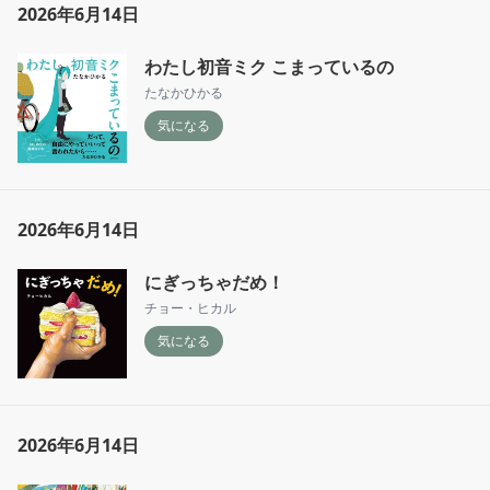
2026年6月14日
そう、どの土地に行ってもきっと、面白いもの
も美しいものも生きる術もある。それに私が気
わたし初音ミク こまっているの
づけるかどうか、選べるかどうかという話なの
だ。

たなかひかる
気になる
p.293

大事なのはむろん"移住"でも"地方"でもなく、
「自分たちが生きてゆく社会を自分たちでつく
ってゆくこと」だ。

2026年6月14日
私はどんな社会を選べるだろうか。
にぎっちゃだめ！
チョー・ヒカル
気になる
2026年6月14日