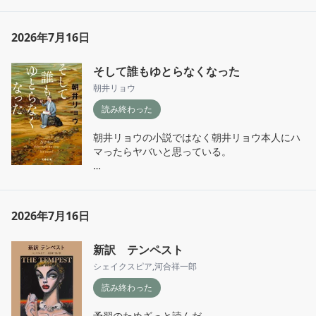
でいる。

げる方法を占って欲しい」と相談されーー

これは言わずとしれたオードリーの若林さんの
エッセイ。2冊目。

p.35

2026年7月16日
「でも、本の中に友達って結構いますよね。魅
人見知り、考え過ぎだという著者は、その考え
力的なやつ多いから。それに、登場人物だけで
そして誰もゆとらなくなった
過ぎたことをあけすけに書いている（ようにみ
なく、本自体が友達になってくれることもある
える）。

朝井リョウ
し。このまま書店で働いていけば、百人いけそ
うなんですよね」

読み終わった
心強かったのは、人は変わるということ。

それが悪いことばかりでは無いということ。

たぶん本じゃなくて、他の媒体や、対面のコミ
朝井リョウの小説ではなく朝井リョウ本人にハ
「セーフティネットとしての趣味」を始めた
ュニケーションでも、友だちになれるやつに出
マったらヤバいと思っている。

り、生理的な欲求に翻弄されにくくなったり。

会うことはできる。

旅の話、結婚式の余興の話、弱すぎる消化器官
尊厳したのは、歳を重ね「分からない」と言う
の話。全部おもろい
ことが難しくなる中で、「とりあえず分かっ
「歌うように生きて」一穂ミチ

た」と飽きるまで探求を続ける著者の性向。

2026年7月16日
年上で頼りなさげで中国から来たリウ。

毎週末、大学生協の書店で待ち合わせをして出
最近は、今いる社会のシステムの外に出てみる
かけた。

新訳 テンペスト
ということにも少し興味があるのでキューバ紀
家族の事情で突然帰国してしまった彼。

シェイクスピア
,
河合祥一郎
行だという前作も読みたい。

その後彼が来日した際も会えず、再び彼の名を
目にしたのはーー

読み終わった
私は考え過ぎるきらいはあるけど、あまり馴染
めなさや疎外を感じない質なので著者に共感す
予習のためざっと読んだ