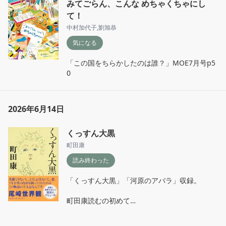
みてごらん、こんな めちゃくちゃにし
て！
中村加代子
,
劉旭恭
気になる
「この国をちらかしたのは誰？」MOE7月号p5
0
2026年6月14日
くっすん大黒
町田康
読み終わった
「くっすん大黒」「河原のアバラ」収録。

町田康読むの初めて

（雑誌に寄稿したエッセイとかはちょくちょく
読んだことあるけど）
