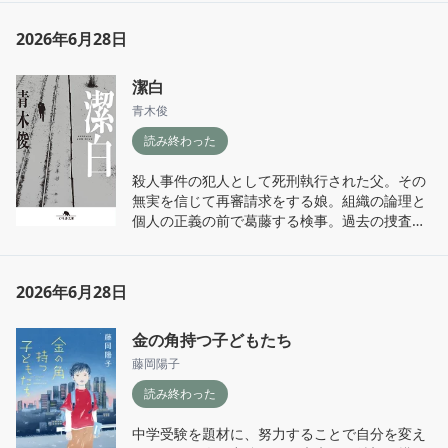
他のジャンルの読書について、私自身の読書に
タイトルや表紙の雰囲気から最終爽やかな青春
2026年6月28日
ミネラル質の白いものが好きなのかもしれな
ついて、読みながら自分でも論じてみたくなる
群像劇っぽい感じになるのかなと思ったけど、
い。

面白い本だった。

想像以上に切実な人生と物語の話だった。

潔白
もっと他の人と「どうやって本読んでる
長らく積読してしまっているうちに文庫版も出
の〜？」ってカジュアルに話をしてみたほうが
この物語によって生かされてる。

青木俊
てしまったのですが、複数の白い紙が本文に使
良いのかも。読書はひとりで完結出来る行為だ
この物語のために生きてる。

読み終わった
われているのが素敵なので単行本で買って良か
けど、パフォーマンスとして他者に開示しても
そういう感情には覚えがあって、リアルなこの
った（写真参照）。
いいはずだし。

実感の前には、その物語が虚構かどうかは些細
殺人事件の犯人として死刑執行された父。その
な問題になるんだと思う。
無実を信じて再審請求をする娘。組織の論理と
ちなみに、紀伊國屋書店新宿本店で刊行記念の
個人の正義の前で葛藤する検事。過去の捜査、
著者イベントに参加してゲットしたので難波さ
DNA鑑定の疑惑。そして無実の人を死に追いや
んにサインしてもらった。学生時代から論文を
った真犯人。

読んでた人が目の前にいてやや緊張してあんま
り話せなかった。

2026年6月28日
骨太な小説だけど、不思議と読みやすくページ
たくさん本読みます！
をめくる手が止まらなかった。

金の角持つ子どもたち
公共的善や司法の力による社会統制みたいな大
藤岡陽子
きな視点から、最後には個人的な贖罪や裁きに
読み終わった
収束した印象。

現実はそれらのバランスを取りながら少しでも
中学受験を題材に、努力することで自分を変え
理不尽がないように調整調整していくしかない