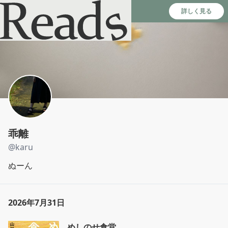
Reads - 読書のSNS＆記録アプリ
詳しく見る
乖離
@
karu
ぬーん
2026年7月31日
めしのせ食堂