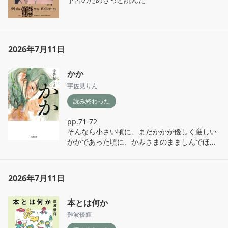
他人の事情を全て理解することは出来ない。

るばかりでは無かったので、だからこそ面白い
国や文化的背景が異なれば尚更。無理解で傷つ
エッセイだった。
けてしまうこともある。

私もたまに食事に行く中国籍の友人がいたけれ
ど、主人公の「わたし」ほど楽観的（？）で無
2026年7月11日
かった私は、その友人との会話を楽しみながら
も毎度ひどく緊張していた。

分かりあえなさを乗り越えるには、「わたし」
かか
のように行動し続け待ち続ける力がいるのかも
宇佐見りん
しれないと思った。

読み終わった
p.84

pp.71-72

縁なんか何度だって結び直してあげる。希望も
そんなら小さい頃に、まだかかが優しく厳しい
野望も捨てない。

かかであった頃に、かみさまのまましんでほし
かった。

「手に取って見てみろよ」坂木司

男二人で駄菓子屋だった店を本屋に。

本屋を開くための準備で本屋という生業のまま
2026年7月11日
荒井由実の「やさしさに包まれたなら」に

ならなさをけっこうリアルに描きつつ、本屋の
可能性を感じさせるラスト。地元に根ざすため
本とは何か
　　小さい頃は神さまがいて

にキラキラした言葉だけでなく、

　　不思議に夢をかなえてくれた

近隣の飲食店に通うとか、地場の印刷屋でチラ
難波優輝
シを刷るとか、地道だけど大切なことを描いて