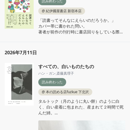
読み終わった
　　小さい頃は神さまがいて

るのも好ましい。

　　毎日愛を届けてくれた

厳しくも面倒見のよい取次さんのキャラが良
@
紀伊國屋書店 新宿本店
い。
「読書ってそんなにえらいのだろうか。」

って歌詞がある。「魔女の宅急便」の映画にお
カバー帯に書かれた問い。

いては、魔法のメタファーでも母のメタファー
著者が前作の刊行時に書店回りをしている際に
でもあるように思える温かなこの歌詞の祝と
書店員から出てきた言葉らしい。私もいつもこ
呪。同一化して離れられないままに目を凝らし
の問いを抱えながら本にかかわる仕事をしてい
て見るとグロテスクな部分を生々しく書いた小
る。

説だった。

2026年7月11日
盲目的に本は良いものとはとても言えない。

関西方言とも九州方言ともつかない「かか弁」
ではなぜ本は売れないのか。ではなぜときに読
を、最初は子どもの書いた作文のようで読みに
すべての、白いものたちの
書家は高圧的なのか。

くいと感じていたはずだった。それなのに気が
本の特権性をひけらかす言説は少し怖いとすら
つくと何ら違和感なく読み進められるようにな
ハン・ガン
,
斎藤真理子
思う。

っていて、「かか」の言葉遣いが読者である私
読み終わった
にもまとわりついて染み込んできているようで
本書ではまず読書を「パフォーマンス」として
怖かった。

@
本の読める店fuzkue 下北沢
捉える。鑑賞者がいる音読も、自分ひとりで完
タルトック（月のように丸い餅）のように白
結する黙読も、あらゆる読書をパフォーマンス
そして何より、SNSの閉じた生温いコミュニテ
く、白い産着に包まれた、産まれて２時間で死
として考えてみる。

ィでの不幸合戦に覚えがあり過ぎて居た堪れな
んだ姉。

「読書パフォーマンス」と定義づけることの何
くなった。

白いものたちを見て、思いを馳せて、書き留め
が嬉しいか？

て。いくつもの白い断章によって、私の身体と
それは、読書という行為を、演奏や踊りといっ
当てはまらない同世代もいるだろうとは思うけ