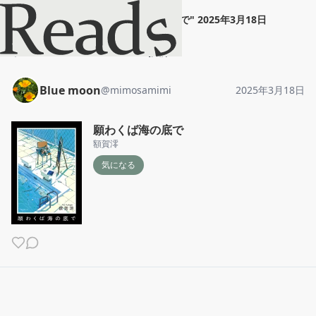
Blue moon
"
願わくば海の底で
"
2025年3月18日
ホーム
Blue moon
投稿
Blue moon
@
mimosamimi
2025年3月18日
願わくば海の底で
額賀澪
気になる