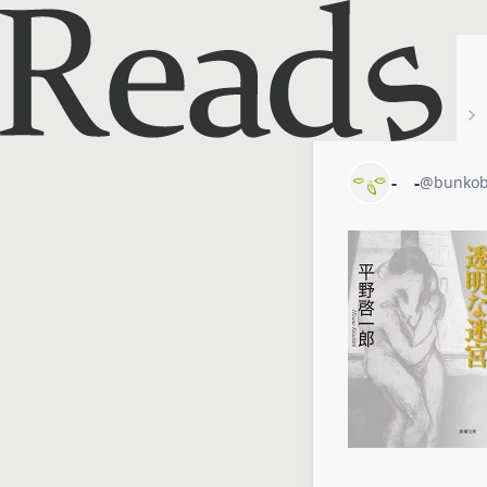
ホーム
-ゞ-
-ゞ-
@
bunkob