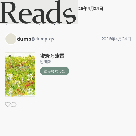
dump
"
蜜蜂と遠雷
"
2026年4月24日
ホーム
dump
投稿
dump
@
dump_qs
2026年4月24日
蜜蜂と遠雷
恩田陸
読み終わった