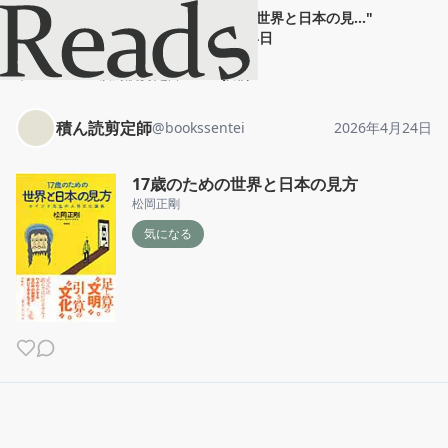
積ん読剪定師
"
17歳のための世界と日本の見...
"
2026年4月24日
ホーム
積ん読剪定師
投稿
積ん読剪定師
@
bookssentei
2026年4月24日
17歳のための世界と日本の見方
松岡正剛
気になる