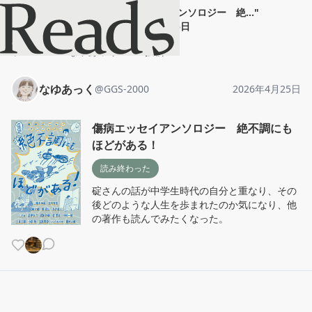
なゆあっく
"
傷病エッセイアンソロジー 絶...
"
2026年4月25日
ホーム
なゆあっく
投稿
なゆあっく
@
GGS-2000
2026年4月25日
傷病エッセイアンソロジー 絶不調にも
ほどがある！
読み終わった
碇さんの話が中学生時代の自分と重なり、その
後どのような人生を歩まれたのか気になり、他
の著作も読んでみたくなった。