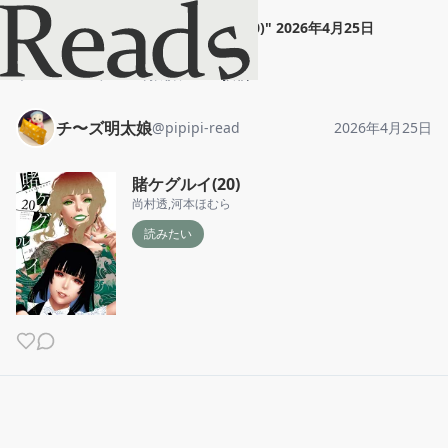
チ〜ズ明太娘
"
賭ケグルイ(20)
"
2026年4月25日
ホーム
チ〜ズ明太娘
投稿
チ〜ズ明太娘
@
pipipi-read
2026年4月25日
賭ケグルイ(20)
尚村透
,
河本ほむら
読みたい