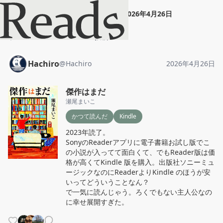
Hachiro
"
傑作はまだ
"
2026年4月26日
ホーム
Hachiro
投稿
Hachiro
@
Hachiro
2026年4月26日
傑作はまだ
瀬尾まいこ
かつて読んだ
Kindle
2023年読了。

SonyのReaderアプリに電子書籍お試し版でこ
の小説が入ってて面白くて、でもReader版は価
格が高くてKindle 版を購入。出版社ソニーミュ
ージックなのにReaderよりKindle のほうが安
いってどういうことなん？

で一気に読んじゃう。ろくでもない主人公なの
に幸せ展開すぎた。