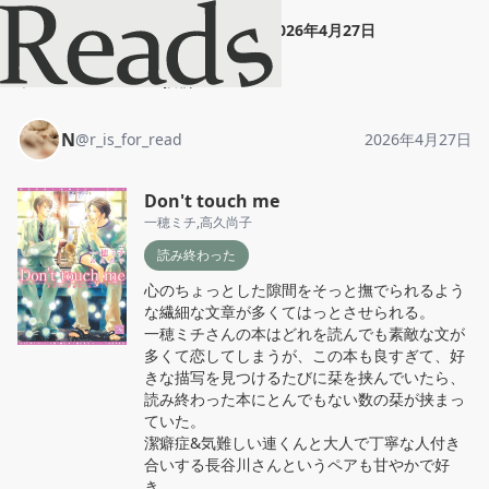
N
"
Don't touch me
"
2026年4月27日
ホーム
N
投稿
N
@
r_is_for_read
2026年4月27日
Don't touch me
一穂ミチ
,
高久尚子
読み終わった
心のちょっとした隙間をそっと撫でられるよう
な繊細な文章が多くてはっとさせられる。

一穂ミチさんの本はどれを読んでも素敵な文が
多くて恋してしまうが、この本も良すぎて、好
きな描写を見つけるたびに栞を挟んでいたら、
読み終わった本にとんでもない数の栞が挟まっ
ていた。

潔癖症&気難しい連くんと大人で丁寧な人付き
合いする長谷川さんというペアも甘やかで好
き。
