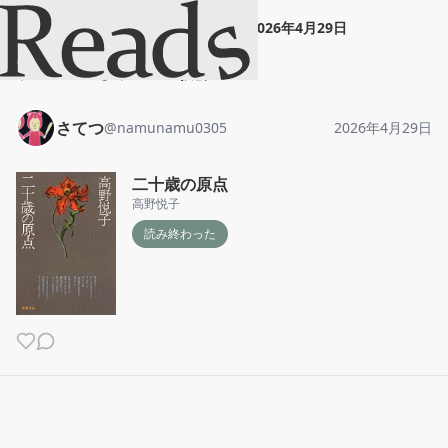
さてつ
"
二十歳の原点
"
2026年4月29日
ホーム
さてつ
投稿
さてつ
@
namunamu0305
2026年4月29日
二十歳の原点
高野悦子
読み終わった