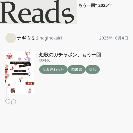
ナギウミ
"
短歌のガチャポン、もう一回
"
2025年
10月4日
ホーム
ナギウミ
投稿
ナギウミ
@
naginokairi
2025年10月4日
短歌のガチャポン、もう一回
穂村弘
読み終わった
図書館
短歌