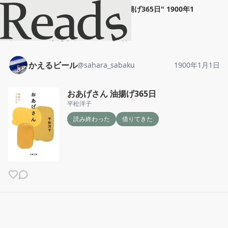
かえるビール
"
おあげさん 油揚げ365日
"
1900年1
月1日
ホーム
かえるビール
投稿
かえるビール
@
sahara_sabaku
1900年1月1日
おあげさん 油揚げ365日
平松洋子
読み終わった
借りてきた