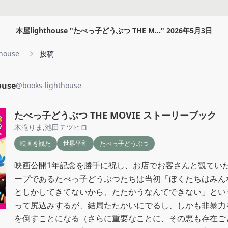
本屋lighthouse
"
たべっ子どうぶつ THE M...
"
2026年5月3日
house
投稿
ouse
@
books-lighthouse
たべっ子どうぶつ THE MOVIE ストーリーブック
木滝りま
,
池田テツヒロ
映画を観た
世界平和
たべっ子どうぶつ
映画公開1年記念を勝手に祝し、お店でお客さんと観てい
ープであるたべっ子どうぶつたちは当初「ぼくたちはみん
としかしてきてないから、たたかうなんてできない」とい
って尻込みするが、結局たたかいにでるし、しかも非暴力
を倒すことになる（さらに重要なことに、その悪も存在ご