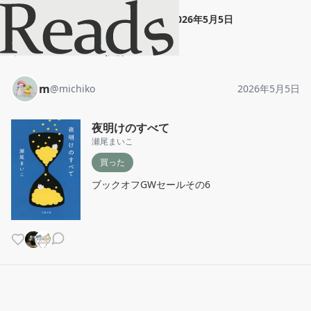
m
"
夜明けのすべて
"
2026年5月5日
ホーム
m
投稿
m
@
michiko
2026年5月5日
夜明けのすべて
瀬尾まいこ
買った
ブックオフGWセールその6