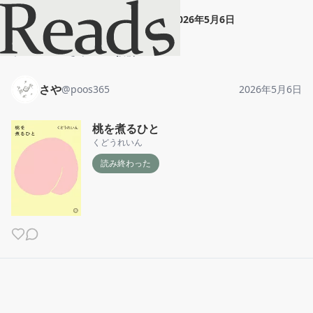
さや
"
桃を煮るひと
"
2026年5月6日
ホーム
さや
投稿
さや
@
poos365
2026年5月6日
桃を煮るひと
くどうれいん
読み終わった