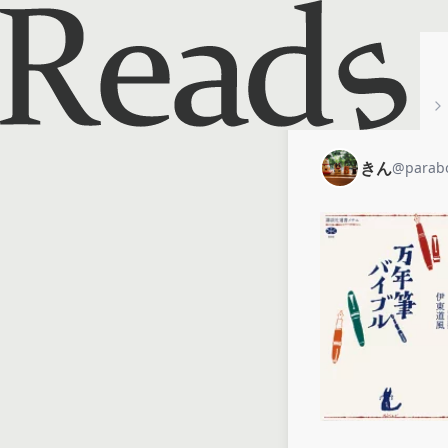
ホーム
きん
きん
@
parab