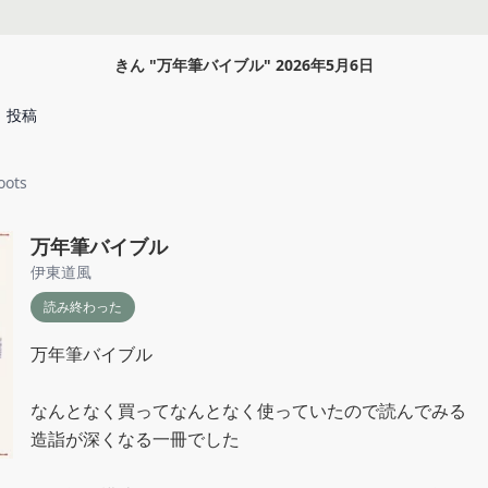
きん
"
万年筆バイブル
"
2026年5月6日
投稿
oots
万年筆バイブル
伊東道風
読み終わった
万年筆バイブル

なんとなく買ってなんとなく使っていたので読んでみる

造詣が深くなる一冊でした
