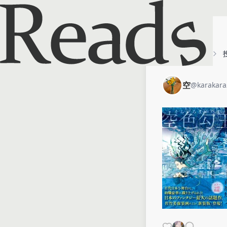
ホーム
空
空
@
karakar