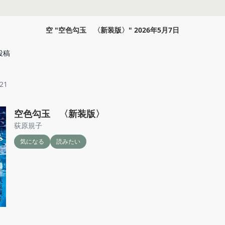
空
"
空色勾玉 〈新装版〉
"
2026年5月7日
投稿
a21
空色勾玉 〈新装版〉
荻原規子
気になる
読みたい