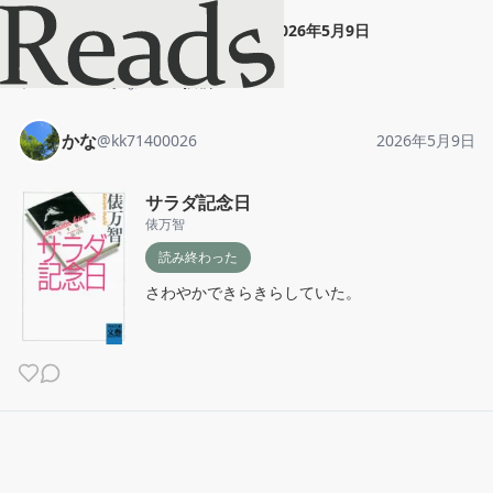
かな
"
サラダ記念日
"
2026年5月9日
ホーム
かな
投稿
かな
@
kk71400026
2026年5月9日
サラダ記念日
俵万智
読み終わった
さわやかできらきらしていた。