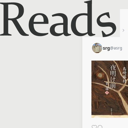
ホーム
srg
srg
@
asrg