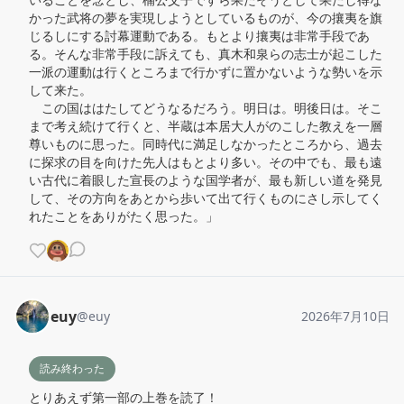
かった武将の夢を実現しようとしているものが、今の攘夷を旗
じるしにする討幕運動である。もとより攘夷は非常手段であ
る。そんな非常手段に訴えても、真木和泉らの志士が起こした
一派の運動は行くところまで行かずに置かないような勢いを示
して来た。

　この国ははたしてどうなるだろう。明日は。明後日は。そこ
まで考え続けて行くと、半蔵は本居大人がのこした教えを一層
尊いものに思った。同時代に満足しなかったところから、過去
に探求の目を向けた先人はもとより多い。その中でも、最も遠
い古代に着眼した宣長のような国学者が、最も新しい道を発見
して、その方向をあとから歩いて出て行くものにさし示してく
れたことをありがたく思った。」
euy
@
euy
2026年7月10日
読み終わった
とりあえず第一部の上巻を読了！
