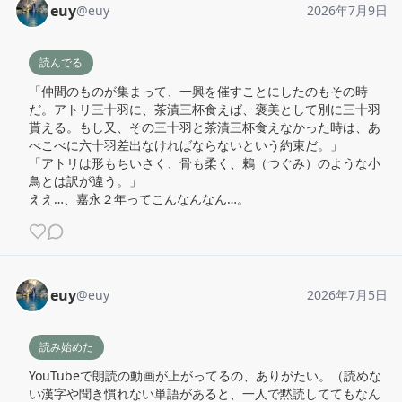
euy
@
euy
2026年7月9日
読んでる
「仲間のものが集まって、一興を催すことにしたのもその時
だ。アトリ三十羽に、茶漬三杯食えば、褒美として別に三十羽
貰える。もし又、その三十羽と茶漬三杯食えなかった時は、あ
べこべに六十羽差出なければならないという約束だ。」

「アトリは形もちいさく、骨も柔く、鶫（つぐみ）のような小
鳥とは訳が違う。」

ええ…、嘉永２年ってこんなんなん…。
euy
@
euy
2026年7月5日
読み始めた
YouTubeで朗読の動画が上がってるの、ありがたい。（読めな
い漢字や聞き慣れない単語があると、一人で黙読しててもなん