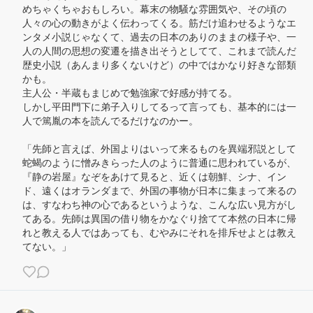
めちゃくちゃおもしろい。幕末の物騒な雰囲気や、その頃の
人々の心の動きがよく伝わってくる。筋だけ追わせるようなエ
ンタメ小説じゃなくて、過去の日本のありのままの様子や、一
人の人間の思想の変遷を描き出そうとしてて、これまで読んだ
歴史小説（あんまり多くないけど）の中ではかなり好きな部類
かも。

主人公・半蔵もまじめで勉強家で好感が持てる。

しかし平田門下に弟子入りしてるって言っても、基本的には一
人で篤胤の本を読んでるだけなのかー。

「先師と言えば、外国よりはいって来るものを異端邪説として
蛇蝎のように憎みきらった人のように普通に思われているが、
『静の岩屋』なぞをあけて見ると、近くは朝鮮、シナ、イン
ド、遠くはオランダまで、外国の事物が日本に集まって来るの
は、すなわち神の心であるというような、こんな広い見方がし
てある。先師は異国の借り物をかなぐり捨てて本然の日本に帰
れと教える人ではあっても、むやみにそれを排斥せよとは教え
てない。」