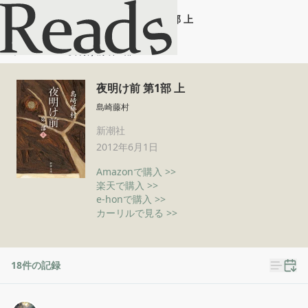
夜明け前 第1部 上
ホーム
夜明け前 第1部 上
夜明け前 第1部 上
島崎藤村
新潮社
2012年6月1日
Amazonで購入 >>
楽天で購入 >>
e-honで購入 >>
カーリルで見る >>
18
件の記録