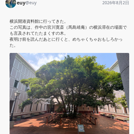
euy
@
euy
2026年8月2日
横浜開港資料館に行ってきた。

この写真は、作中の宮川寛斎（馬島靖庵）の横浜滞在の場面で
も言及されてたたまくすの木。

夜明け前を読んだあとに行くと、めちゃくちゃおもしろかっ
た。