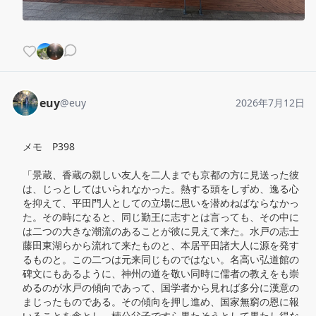
euy
@
euy
2026年7月12日
メモ　P398

「景蔵、香蔵の親しい友人を二人までも京都の方に見送った彼
は、じっとしてはいられなかった。熱する頭をしずめ、逸る心
を抑えて、平田門人としての立場に思いを潜めねばならなかっ
た。その時になると、同じ勤王に志すとは言っても、その中に
は二つの大きな潮流のあることが彼に見えて来た。水戸の志士
藤田東湖らから流れて来たものと、本居平田諸大人に源を発す
るものと。この二つは元来同じものではない。名高い弘道館の
碑文にもあるように、神州の道を敬い同時に儒者の教えをも崇
めるのが水戸の傾向であって、国学者から見れば多分に漢意の
まじったものである。その傾向を押し進め、国家無窮の恩に報
いることを念とし、楠公父子ですら果たそうとして果たし得な