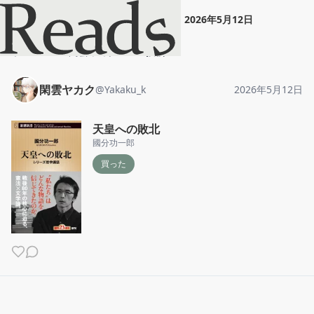
閑雲ヤカク
"
天皇への敗北
"
2026年5月12日
ホーム
閑雲ヤカク
投稿
閑雲ヤカク
@
Yakaku_k
2026年5月12日
天皇への敗北
國分功一郎
買った