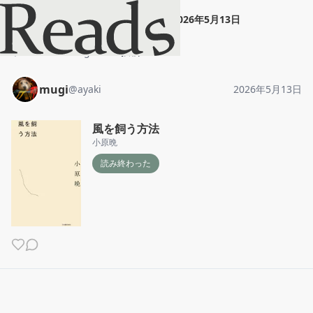
mugi
"
風を飼う方法
"
2026年5月13日
ホーム
mugi
投稿
mugi
@
ayaki
2026年5月13日
風を飼う方法
小原晩
読み終わった