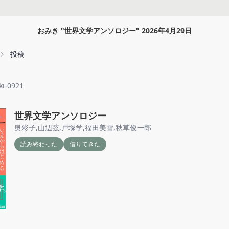
おみき
"
世界文学アンソロジー
"
2026年4月29日
投稿
ki-0921
世界文学アンソロジー
奥彩子
,
山辺弦
,
戸塚学
,
福田美雪
,
秋草俊一郎
読み終わった
借りてきた