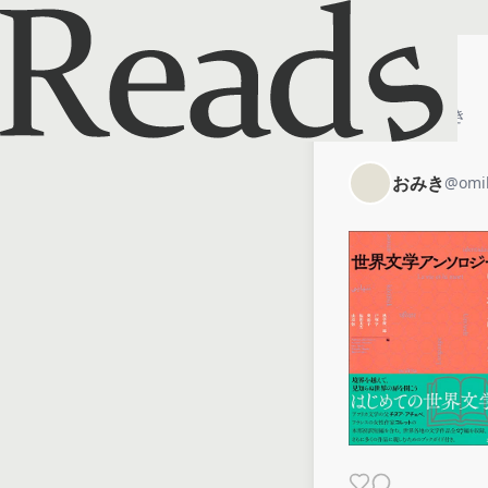
ホーム
おみき
おみき
@
omi