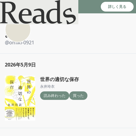
Reads - 読書のSNS＆記録アプリ
詳しく見る
おみき
@
omiki-0921
2026年5月9日
世界の適切な保存
永井玲衣
読み終わった
買った