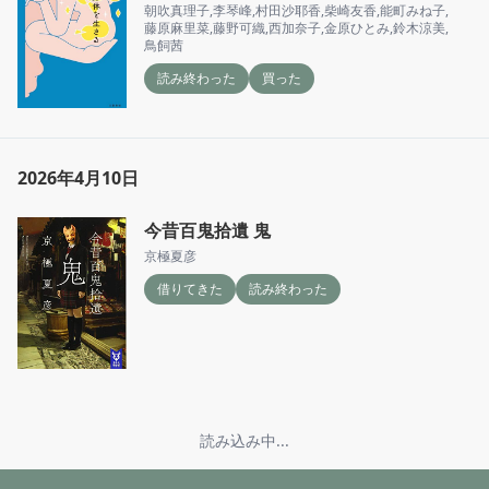
朝吹真理子
,
李琴峰
,
村田沙耶香
,
柴崎友香
,
能町みね子
,
藤原麻里菜
,
藤野可織
,
西加奈子
,
金原ひとみ
,
鈴木涼美
,
鳥飼茜
読み終わった
買った
2026年4月10日
今昔百鬼拾遺 鬼
京極夏彦
借りてきた
読み終わった
読み込み中...