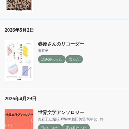
2026年5月2日
春原さんのリコーダー
東直子
読み終わった
買った
2026年4月29日
世界文学アンソロジー
奥彩子
,
山辺弦
,
戸塚学
,
福田美雪
,
秋草俊一郎
借りてきた
読み終わった