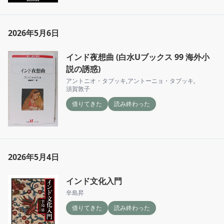
2026年5月6日
インド夜想曲 (白水Uブックス 99 海外小
説の誘惑)
アントニオ・タブッキ
,
アントーニョ・タブッキ
,
須賀敦子
借りてきた
読み終わった
2026年5月4日
インド文化入門
辛島昇
借りてきた
読み終わった