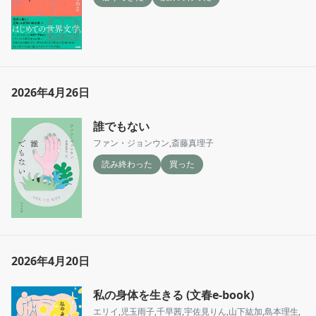
2026年4月26日
誰でもない
ファン・ジョンウン
,
斎藤真理子
読み終わった
買った
2026年4月20日
私の身体を生きる (文春e-book)
エリイ
,
児玉雨子
,
千早茜
,
宇佐見りん
,
山下紘加
,
島本理生
,