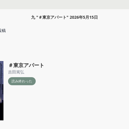
九
"
＃東京アパート
"
2026年5月15日
投稿
＃東京アパート
吉田篤弘
読み終わった