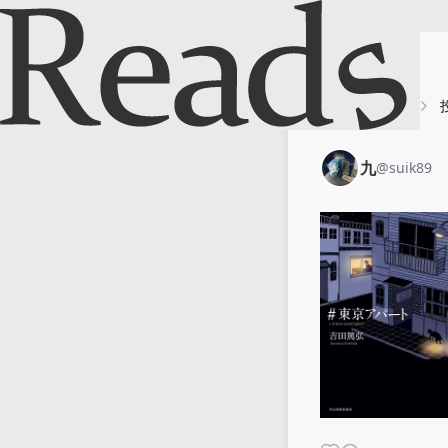
ホーム
九
九
@
suik89