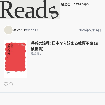
キハ13
"
共感の論理: 日本から始まる...
"
2026年5
月16日
ホーム
キハ13
投稿
キハ13
@
kiha13
2026年5月16日
共感の論理: 日本から始まる教育革命 (岩
波新書)
渡邉雅子